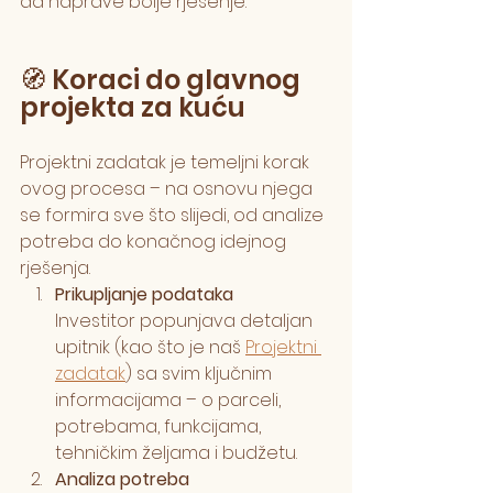
da naprave bolje rješenje.
🧭 Koraci do glavnog 
projekta za kuću
Projektni zadatak je temeljni korak 
ovog procesa – na osnovu njega 
se formira sve što slijedi, od analize 
potreba do konačnog idejnog 
rješenja.
Prikupljanje podataka
Investitor popunjava detaljan 
upitnik (kao što je naš 
Projektni 
zadatak
) sa svim ključnim 
informacijama – o parceli, 
potrebama, funkcijama, 
tehničkim željama i budžetu.
Analiza potreba