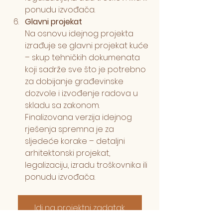
ponudu izvođača.
Glavni projekat
Na osnovu idejnog projekta 
izrađuje se glavni projekat kuće 
– skup tehničkih dokumenata 
koji sadrže sve što je potrebno 
za dobijanje građevinske 
dozvole i izvođenje radova u 
skladu sa zakonom.   
Finalizovana verzija idejnog 
rješenja spremna je za 
sljedeće korake – detaljni 
arhitektonski projekat, 
legalizaciju, izradu troškovnika ili 
ponudu izvođača.
Idi na projektni zadatak