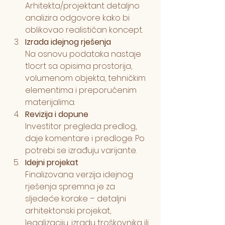
Arhitekta/projektant detaljno 
analizira odgovore kako bi 
oblikovao realističan koncept.
Izrada idejnog rješenja
Na osnovu podataka nastaje 
tlocrt sa opisima prostorija, 
volumenom objekta, tehničkim 
elementima i preporučenim 
materijalima.
Revizija i dopune
Investitor pregleda predlog, 
daje komentare i predloge. Po 
potrebi se izrađuju varijante.
Idejni projekat
Finalizovana verzija idejnog 
rješenja spremna je za 
sljedeće korake – detaljni 
arhitektonski projekat, 
legalizaciju, izradu troškovnika ili 