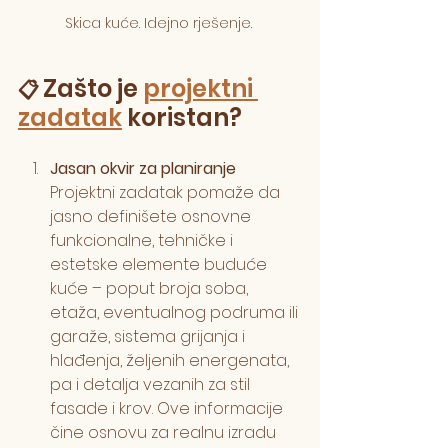
Skica kuće. Idejno rješenje. 
Zašto je 
projektni 
📋
zadatak
 koristan?
Jasan okvir za planiranje
Projektni zadatak pomaže da 
jasno definišete osnovne 
funkcionalne, tehničke i 
estetske elemente buduće 
kuće – poput broja soba, 
etaža, eventualnog podruma ili 
garaže, sistema grijanja i 
hlađenja, željenih energenata, 
pa i detalja vezanih za stil 
fasade i krov. Ove informacije 
čine osnovu za realnu izradu 