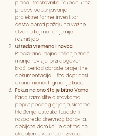
plana i troškovnika. Takođe, kroz 
proces popunjavanja 
projektne forme, investitor 
često obrati pažnju na važne 
stvari o kojima ranije nije 
razmišljao.
Ušteda vremena i novca
Precizirano idejno rešenje znači 
manje revizija, brži dogovor i 
kraći period obrade projektne 
dokumentacije – što doprinosi 
ekonomičnosti gradnje kuće.
Fokus na ono što je bitno Vama
Kada razmislite o stavkama 
poput podnog grijanja, sistema 
hlađenja, estetike fasade ili 
rasporeda dnevnog boravka, 
dobijate dom koji je optimalno 
uklopljen u vaš način života.