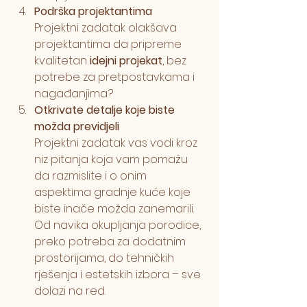
Podrška projektantima
Projektni zadatak olakšava 
projektantima da pripreme 
kvalitetan 
idejni projekat
, bez 
potrebe za pretpostavkama i 
nagađanjima.?
Otkrivate detalje koje biste 
možda previdjeli
Projektni zadatak vas vodi kroz 
niz pitanja koja vam pomažu 
da razmislite i o onim 
aspektima gradnje kuće koje 
biste inače možda zanemarili. 
Od navika okupljanja porodice, 
preko potreba za dodatnim 
prostorijama, do tehničkih 
rješenja i estetskih izbora – sve 
dolazi na red.