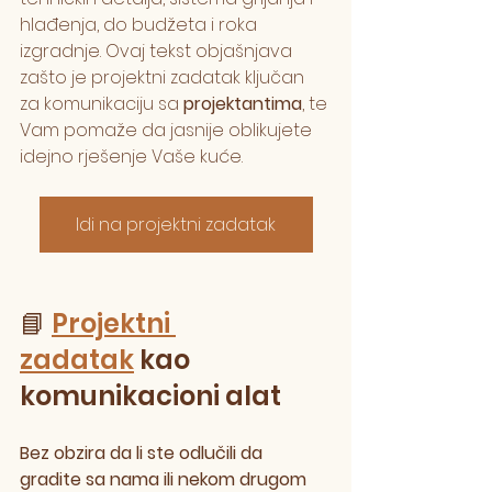
hlađenja, do budžeta i roka 
izgradnje. Ovaj tekst objašnjava 
zašto je projektni zadatak ključan 
za komunikaciju sa 
projektantima
, te 
Vam pomaže da jasnije oblikujete 
idejno rješenje Vaše kuće.
Idi na projektni zadatak
📘 
Projektni 
zadatak
 kao 
komunikacioni alat
Bez obzira da li ste odlučili da 
gradite sa nama ili nekom drugom 