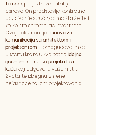
firmom
, projektni zadatak je 
osnova. On predstavlja konkretno 
upućivanje stručnjacima šta želite i 
koliko ste spremni da investirate. 
Ovaj dokument je 
osnova za 
komunikaciju sa arhitektom i 
projektantom
 – omogućava im da 
u startu kreiraju kvalitetno 
idejno 
rješenje
, formulišu 
projekat za 
kuću
 koji odgovara vašem stilu 
života, te izbegnu izmene i 
nejasnoće tokom projektovanja.