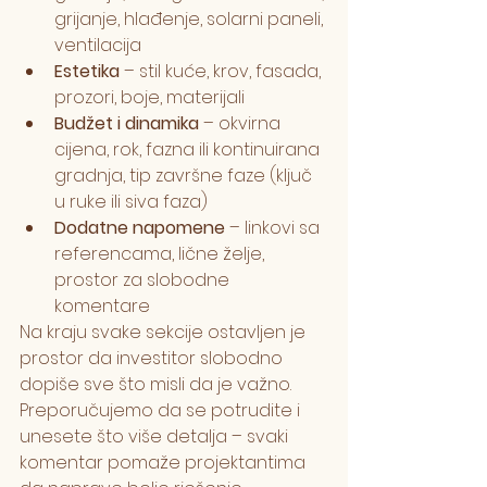
grijanje, hlađenje, solarni paneli, 
ventilacija
Estetika
 – stil kuće, krov, fasada, 
prozori, boje, materijali
Budžet i dinamika
 – okvirna 
cijena, rok, fazna ili kontinuirana 
gradnja, tip završne faze (ključ 
u ruke ili siva faza)
Dodatne napomene
 – linkovi sa 
referencama, lične želje, 
prostor za slobodne 
komentare
Na kraju svake sekcije ostavljen je 
prostor da investitor slobodno 
dopiše sve što misli da je važno. 
Preporučujemo da se potrudite i 
unesete što više detalja – svaki 
komentar pomaže projektantima 