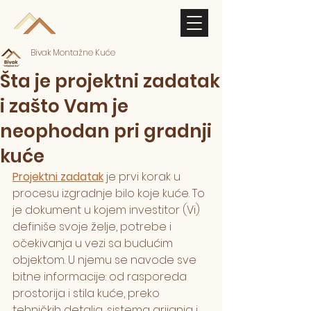
Bivak
Bivak Montažne Kuće
Šta je projektni zadatak
i zašto Vam je
neophodan pri gradnji
kuće
Projektni zadatak
 je prvi korak u 
procesu izgradnje bilo koje kuće. To 
je dokument u kojem investitor (Vi) 
definiše svoje želje, potrebe i 
očekivanja u vezi sa budućim 
objektom. U njemu se navode sve 
bitne informacije: od rasporeda 
prostorija i stila kuće, preko 
tehničkih detalja, sistema grijanja i 