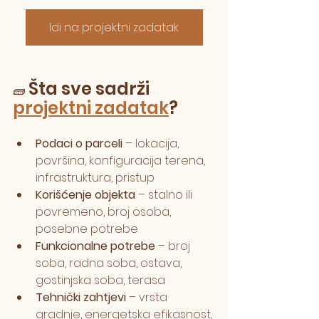
Idi na projektni zadatak
Šta sve sadrži 
🧱 
projektni zadatak
?
Podaci o parceli
 – lokacija, 
površina, konfiguracija terena, 
infrastruktura, pristup
Korišćenje objekta
 – stalno ili 
povremeno, broj osoba, 
posebne potrebe
Funkcionalne potrebe
 – broj 
soba, radna soba, ostava, 
gostinjska soba, terasa
Tehnički zahtjevi
 – vrsta 
gradnje, energetska efikasnost, 