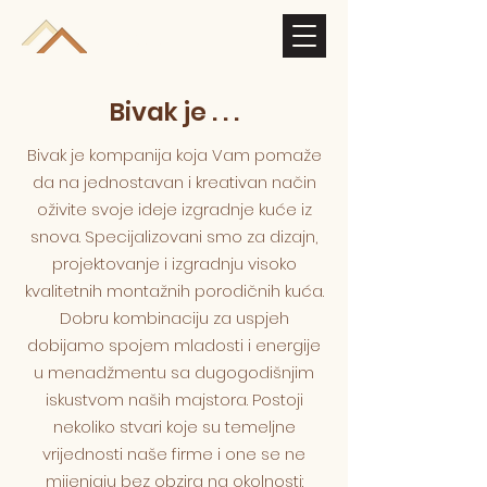
Bivak
Bivak je . . .
Bivak je kompanija koja Vam pomaže
da na jednostavan i kreativan način
oživite svoje ideje izgradnje kuće iz
snova. Specijalizovani smo za dizajn,
projektovanje i izgradnju visoko
kvalitetnih montažnih porodičnih kuća.
Dobru kombinaciju za uspjeh
dobijamo spojem mladosti i energije
u menadžmentu sa dugogodišnjim
iskustvom naših majstora. Postoji
nekoliko stvari koje su temeljne
vrijednosti naše firme i one se ne
mijenjaju bez obzira na okolnosti: